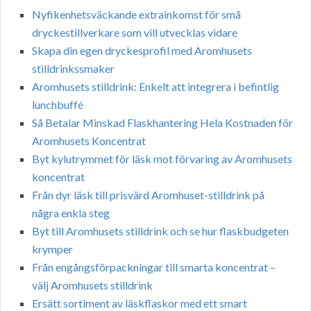
Nyfikenhetsväckande extrainkomst för små
dryckestillverkare som vill utvecklas vidare
Skapa din egen dryckesprofil med Aromhusets
stilldrinkssmaker
Aromhusets stilldrink: Enkelt att integrera i befintlig
lunchbuffé
Så Betalar Minskad Flaskhantering Hela Kostnaden för
Aromhusets Koncentrat
Byt kylutrymmet för läsk mot förvaring av Aromhusets
koncentrat
Från dyr läsk till prisvärd Aromhuset-stilldrink på
några enkla steg
Byt till Aromhusets stilldrink och se hur flaskbudgeten
krymper
Från engångsförpackningar till smarta koncentrat –
välj Aromhusets stilldrink
Ersätt sortiment av läskflaskor med ett smart