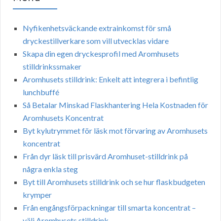
Nyfikenhetsväckande extrainkomst för små
dryckestillverkare som vill utvecklas vidare
Skapa din egen dryckesprofil med Aromhusets
stilldrinkssmaker
Aromhusets stilldrink: Enkelt att integrera i befintlig
lunchbuffé
Så Betalar Minskad Flaskhantering Hela Kostnaden för
Aromhusets Koncentrat
Byt kylutrymmet för läsk mot förvaring av Aromhusets
koncentrat
Från dyr läsk till prisvärd Aromhuset-stilldrink på
några enkla steg
Byt till Aromhusets stilldrink och se hur flaskbudgeten
krymper
Från engångsförpackningar till smarta koncentrat –
välj Aromhusets stilldrink