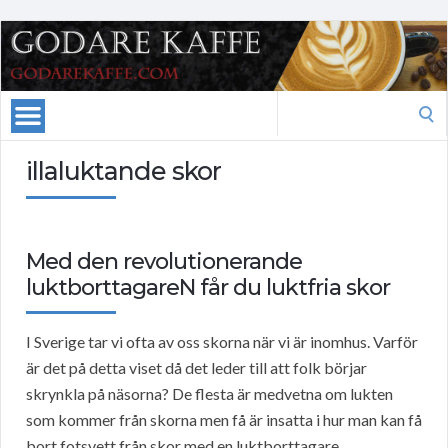
Search
for:
illaluktande skor
Med den revolutionerande
luktborttagareN får du luktfria skor
I Sverige tar vi ofta av oss skorna när vi är inomhus. Varför
är det på detta viset då det leder till att folk börjar
skrynkla på näsorna? De flesta är medvetna om lukten
som kommer från skorna men få är insatta i hur man kan få
bort fotsvett från skor med en luktborttagare.