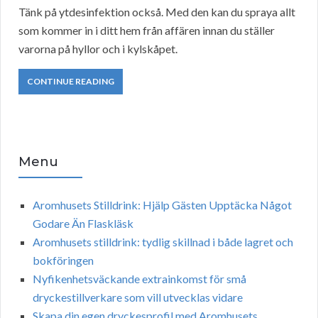
Tänk på ytdesinfektion också. Med den kan du spraya allt
som kommer in i ditt hem från affären innan du ställer
varorna på hyllor och i kylskåpet.
CONTINUE READING
Menu
Aromhusets Stilldrink: Hjälp Gästen Upptäcka Något
Godare Än Flaskläsk
Aromhusets stilldrink: tydlig skillnad i både lagret och
bokföringen
Nyfikenhetsväckande extrainkomst för små
dryckestillverkare som vill utvecklas vidare
Skapa din egen dryckesprofil med Aromhusets