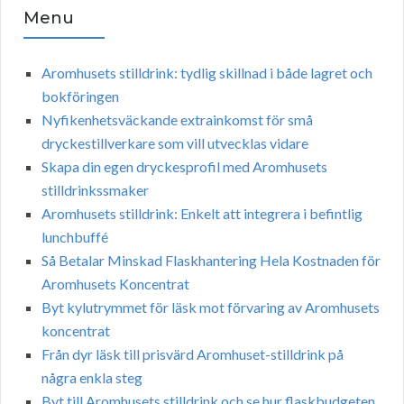
Menu
Aromhusets stilldrink: tydlig skillnad i både lagret och
bokföringen
Nyfikenhetsväckande extrainkomst för små
dryckestillverkare som vill utvecklas vidare
Skapa din egen dryckesprofil med Aromhusets
stilldrinkssmaker
Aromhusets stilldrink: Enkelt att integrera i befintlig
lunchbuffé
Så Betalar Minskad Flaskhantering Hela Kostnaden för
Aromhusets Koncentrat
Byt kylutrymmet för läsk mot förvaring av Aromhusets
koncentrat
Från dyr läsk till prisvärd Aromhuset-stilldrink på
några enkla steg
Byt till Aromhusets stilldrink och se hur flaskbudgeten