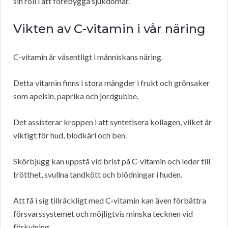
sin roll i att förebygga sjukdomar.
Vikten av C-vitamin i vår näring
C-vitamin är väsentligt i människans näring.
Detta vitamin finns i stora mängder i frukt och grönsaker
som apelsin, paprika och jordgubbe.
Det assisterar kroppen i att syntetisera kollagen, vilket är
viktigt för hud, blodkärl och ben.
Skörbjugg kan uppstå vid brist på C-vitamin och leder till
trötthet, svullna tandkött och blödningar i huden.
Att få i sig tillräckligt med C-vitamin kan även förbättra
försvarssystemet och möjligtvis minska tecknen vid
förkylning.