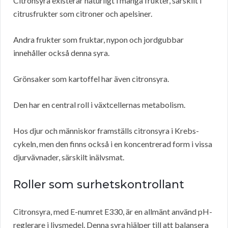
Citronsyra existerar naturligt i många frukter, särskilt i
citrusfrukter som citroner och apelsiner.
Andra frukter som fruktar, nypon och jordgubbar
innehåller också denna syra.
Grönsaker som kartoffel har även citronsyra.
Den har en central roll i växtcellernas metabolism.
Hos djur och människor framställs citronsyra i Krebs-
cykeln, men den finns också i en koncentrerad form i vissa
djurvävnader, särskilt inälvsmat.
Roller som surhetskontrollant
Citronsyra, med E-numret E330, är en allmänt använd pH-
reglerare i livsmedel. Denna syra hjälper till att balansera