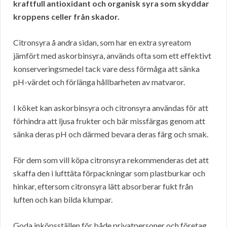
kraftfull antioxidant och organisk syra som skyddar
kroppens celler från skador.
Citronsyra å andra sidan, som har en extra syreatom
jämfört med askorbinsyra, används ofta som ett effektivt
konserveringsmedel tack vare dess förmåga att sänka
pH-värdet och förlänga hållbarheten av matvaror.
I köket kan askorbinsyra och citronsyra användas för att
förhindra att ljusa frukter och bär missfärgas genom att
sänka deras pH och därmed bevara deras färg och smak.
För dem som vill köpa citronsyra rekommenderas det att
skaffa den i lufttäta förpackningar som plastburkar och
hinkar, eftersom citronsyra lätt absorberar fukt från
luften och kan bilda klumpar.
Goda inköpsställen för både privatpersoner och företag