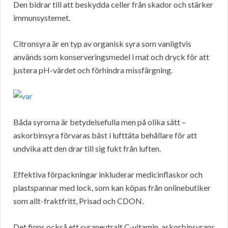
Den bidrar till att beskydda celler från skador och stärker
immunsystemet.
Citronsyra är en typ av organisk syra som vanligtvis
används som konserveringsmedel i mat och dryck för att
justera pH-värdet och förhindra missfärgning.
Båda syrorna är betydelsefulla men på olika sätt –
askorbinsyra förvaras bäst i lufttäta behållare för att
undvika att den drar till sig fukt från luften.
Effektiva förpackningar inkluderar medicinflaskor och
plastspannar med lock, som kan köpas från onlinebutiker
som allt-fraktfritt, Prisad och CDON.
Det finns också ett syraneutralt C-vitamin, askorbinsyrans