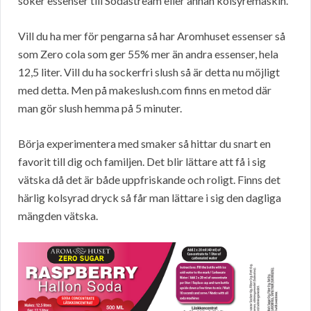
söker essenser till Sodastream eller annan kolsyremaskin.
Vill du ha mer för pengarna så har Aromhuset essenser så
som Zero cola som ger 55% mer än andra essenser, hela
12,5 liter. Vill du ha sockerfri slush så är detta nu möjligt
med detta. Men på makeslush.com finns en metod där
man gör slush hemma på 5 minuter.
Börja experimentera med smaker så hittar du snart en
favorit till dig och familjen. Det blir lättare att få i sig
vätska då det är både uppfriskande och roligt. Finns det
härlig kolsyrad dryck så får man lättare i sig den dagliga
mängden vätska.