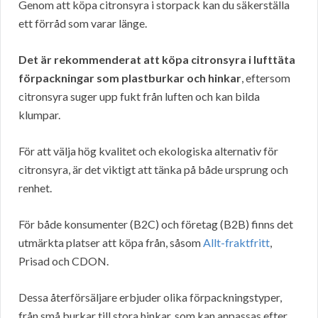
Genom att köpa citronsyra i storpack kan du säkerställa
ett förråd som varar länge.
Det är rekommenderat att köpa citronsyra i lufttäta
förpackningar som plastburkar och hinkar
, eftersom
citronsyra suger upp fukt från luften och kan bilda
klumpar.
För att välja hög kvalitet och ekologiska alternativ för
citronsyra, är det viktigt att tänka på både ursprung och
renhet.
För både konsumenter (B2C) och företag (B2B) finns det
utmärkta platser att köpa från, såsom
Allt-fraktfritt
,
Prisad och CDON.
Dessa återförsäljare erbjuder olika förpackningstyper,
från små burkar till stora hinkar, som kan anpassas efter