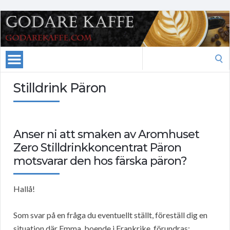
Search
for:
Stilldrink Päron
Anser ni att smaken av Aromhuset
Zero Stilldrinkkoncentrat Päron
motsvarar den hos färska päron?
Hallå!
Som svar på en fråga du eventuellt ställt, föreställ dig en
situation där Emma, boende i Frankrike, förundras: