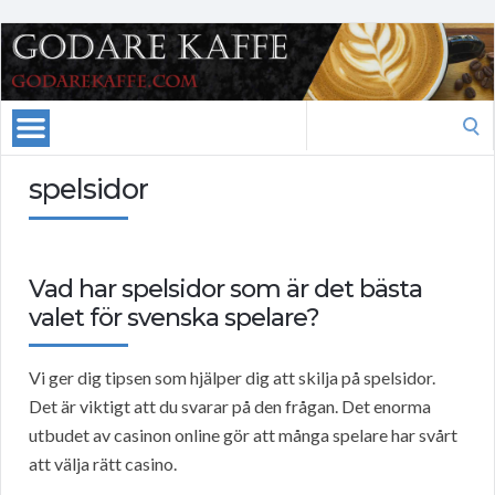
Search
for:
spelsidor
Vad har spelsidor som är det bästa
valet för svenska spelare?
Vi ger dig tipsen som hjälper dig att skilja på spelsidor.
Det är viktigt att du svarar på den frågan. Det enorma
utbudet av casinon online gör att många spelare har svårt
att välja rätt casino.