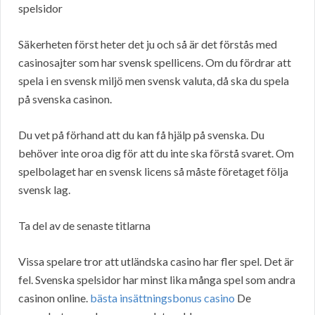
spelsidor
Säkerheten först heter det ju och så är det förstås med
casinosajter som har svensk spellicens. Om du fördrar att
spela i en svensk miljö men svensk valuta, då ska du spela
på svenska casinon.
Du vet på förhand att du kan få hjälp på svenska. Du
behöver inte oroa dig för att du inte ska förstå svaret. Om
spelbolaget har en svensk licens så måste företaget följa
svensk lag.
Ta del av de senaste titlarna
Vissa spelare tror att utländska casino har fler spel. Det är
fel. Svenska spelsidor har minst lika många spel som andra
casinon online.
bästa insättningsbonus casino
De