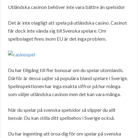
Utländska casinon behöver inte vara bättre än spelsidor
Det är inte olagligt att spela på utländska casino. Casinot
får dock inte vända sig till Svenska spelare. Om
spelbolaget finns inom EU är det inga problem.
Du har tillgång till fler bonusar om du spelar utomlands.
Därför är dessa sajter så populära bland spelare i Sverige.
Spelinspektionen har inga exakta siffror på hur många
som väljer utländska casinon men det kan vara många.
När du spelar på svenska spelsidor så slipper du allt
besvär. Du kan stilla ditt spelbehov i Sverige också.
Du har ingenting att oroa dig för om spelar på svenska