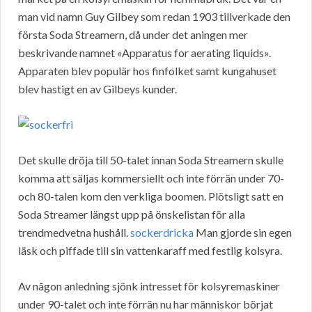
man vid namn Guy Gilbey som redan 1903 tillverkade den
första Soda Streamern, då under det aningen mer
beskrivande namnet «Apparatus for aerating liquids».
Apparaten blev populär hos finfolket samt kungahuset
blev hastigt en av Gilbeys kunder.
Det skulle dröja till 50-talet innan Soda Streamern skulle
komma att säljas kommersiellt och inte förrän under 70-
och 80-talen kom den verkliga boomen. Plötsligt satt en
Soda Streamer längst upp på önskelistan för alla
trendmedvetna hushåll.
sockerdricka
Man gjorde sin egen
läsk och piffade till sin vattenkaraff med festlig kolsyra.
Av någon anledning sjönk intresset för kolsyremaskiner
under 90-talet och inte förrän nu har människor börjat