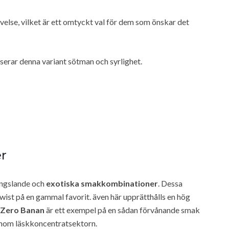
velse, vilket är ett omtyckt val för dem som önskar det
nserar denna variant sötman och syrlighet.
r
fängslande och
exotiska smakkombinationer
. Dessa
ist på en gammal favorit. även här upprätthålls en hög
Zero Banan
är ett exempel på en sådan förvånande smak
inom läskkoncentratsektorn.