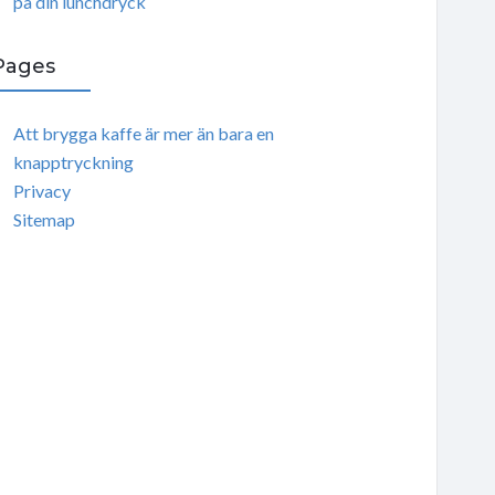
på din lunchdryck
Pages
Att brygga kaffe är mer än bara en
knapptryckning
Privacy
Sitemap