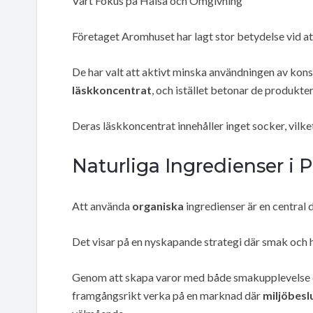
Vårt Fokus på Hälsa och Omgivning
Företaget Aromhuset har lagt stor betydelse vid a
De har valt att aktivt minska användningen av kon
läskkoncentrat
, och istället betonar de produk
Deras läskkoncentrat innehåller inget socker, vilk
Naturliga Ingredienser i
Att använda
organiska
ingredienser är en central
Det visar på en nyskapande strategi där smak och 
Genom att skapa varor med både smakupplevelse 
framgångsrikt verka på en marknad där
miljöbesl