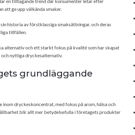
r en tilltagande trend där konsumenter letar efter
an att ge upp välkända smaker.
in historia av förstklassiga smaksättningar, och deras
ga tillfällen.
a alternativ och ett starkt fokus på kvalité som har skapat
och nyttiga dryckesalternativ.
gets grundläggande
re inom dryckeskoncentrat, med fokus på arom, hälsa och
llbarhet blir allt mer betydelsefulla i företagets produkter