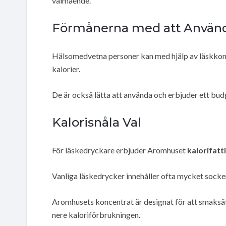
välmående.
Förmånerna med att Använd
Hälsomedvetna personer kan med hjälp av läskkonc
kalorier.
De är också lätta att använda och erbjuder ett budge
Kalorisnåla Val
För läskedryckare erbjuder Aromhuset
kalorifatt
Vanliga läskedrycker innehåller ofta mycket socker, 
Aromhusets koncentrat är designat för att smaksätta
nere kaloriförbrukningen.