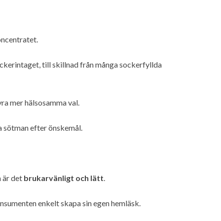
ncentratet.
kerintaget, till skillnad från många sockerfyllda
tyra mer hälsosamma val.
a sötman efter önskemål.
 är det
brukarvänligt och lätt
.
nsumenten enkelt skapa sin egen hemläsk.