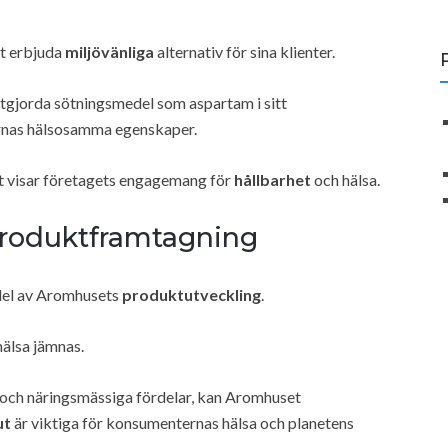
tt erbjuda
miljövänliga
alternativ för sina klienter.
stgjorda sötningsmedel som aspartam i sitt
ternas hälsosamma egenskaper.
et visar företagets engagemang för
hållbarhet
och hälsa.
 Produktframtagning
 del av Aromhusets
produktutveckling
.
hälsa jämnas.
och näringsmässiga fördelar, kan Aromhuset
ut
är viktiga för konsumenternas hälsa och planetens