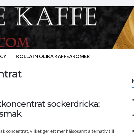
ACY
KOLLA IN OLIKA KAFFEAROMER
ntrat
kkoncentrat sockerdricka:
ersmak
äskkoncentrat, vilket ger ett mer hälsosamt alternativ till