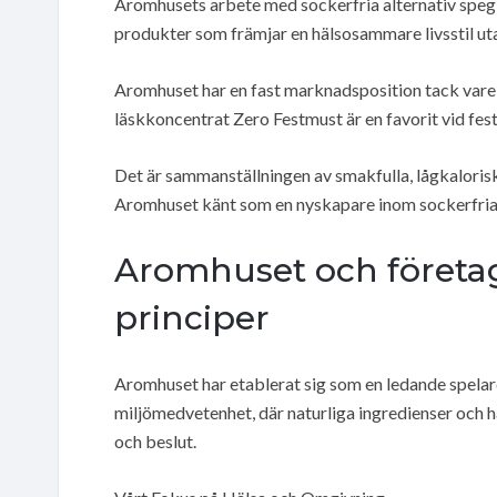
Aromhusets arbete med sockerfria alternativ spegla
produkter som främjar en hälsosammare livsstil ut
Aromhuset har en fast marknadsposition tack vare s
läskkoncentrat Zero Festmust är en favorit vid festli
Det är sammanställningen av smakfulla, lågkalorisk
Aromhuset känt som en nyskapare inom sockerfria 
Aromhuset och företa
principer
Aromhuset har etablerat sig som en ledande spela
miljömedvetenhet, där naturliga ingredienser och hå
och beslut.