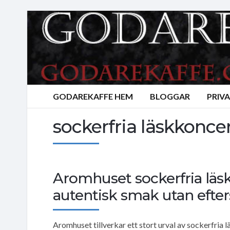
GODAREKAFFE HEM
BLOGGAR
PRIV
sockerfria läskkonce
Aromhuset sockerfria läs
autentisk smak utan eft
Aromhuset tillverkar ett stort urval av sockerfria l