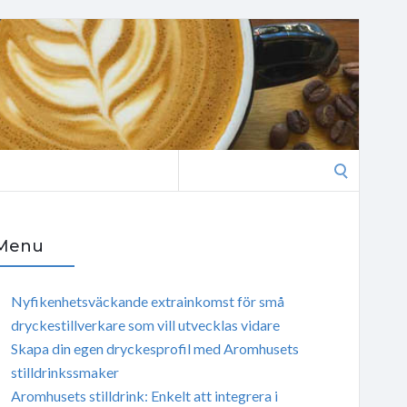
Search
for:
Menu
Nyfikenhetsväckande extrainkomst för små
dryckestillverkare som vill utvecklas vidare
Skapa din egen dryckesprofil med Aromhusets
stilldrinkssmaker
Aromhusets stilldrink: Enkelt att integrera i