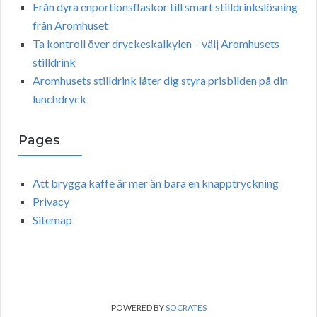
Från dyra enportionsflaskor till smart stilldrinkslösning
från Aromhuset
Ta kontroll över dryckeskalkylen – välj Aromhusets
stilldrink
Aromhusets stilldrink låter dig styra prisbilden på din
lunchdryck
Pages
Att brygga kaffe är mer än bara en knapptryckning
Privacy
Sitemap
POWERED BY
SOCRATES