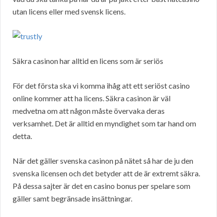
utan licens eller med svensk licens.
Säkra casinon har alltid en licens som är seriös
För det första ska vi komma ihåg att ett seriöst casino
online kommer att ha licens. Säkra casinon är väl
medvetna om att någon måste övervaka deras
verksamhet. Det är alltid en myndighet som tar hand om
detta.
När det gäller svenska casinon på nätet så har de ju den
svenska licensen och det betyder att de är extremt säkra.
På dessa sajter är det en casino bonus per spelare som
gäller samt begränsade insättningar.