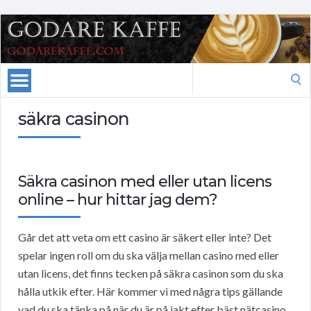
Search
for:
säkra casinon
Säkra casinon med eller utan licens
online – hur hittar jag dem?
Går det att veta om ett casino är säkert eller inte? Det
spelar ingen roll om du ska välja mellan casino med eller
utan licens, det finns tecken på säkra casinon som du ska
hålla utkik efter. Här kommer vi med några tips gällande
vad du ska tänka på när du är på jakt efter bäst nätcasino