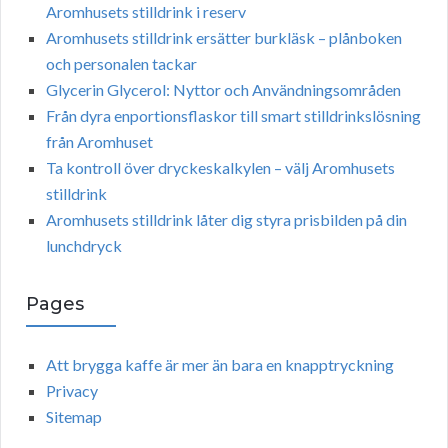
Aromhusets stilldrink i reserv
Aromhusets stilldrink ersätter burkläsk – plånboken
och personalen tackar
Glycerin Glycerol: Nyttor och Användningsområden
Från dyra enportionsflaskor till smart stilldrinkslösning
från Aromhuset
Ta kontroll över dryckeskalkylen – välj Aromhusets
stilldrink
Aromhusets stilldrink låter dig styra prisbilden på din
lunchdryck
Pages
Att brygga kaffe är mer än bara en knapptryckning
Privacy
Sitemap