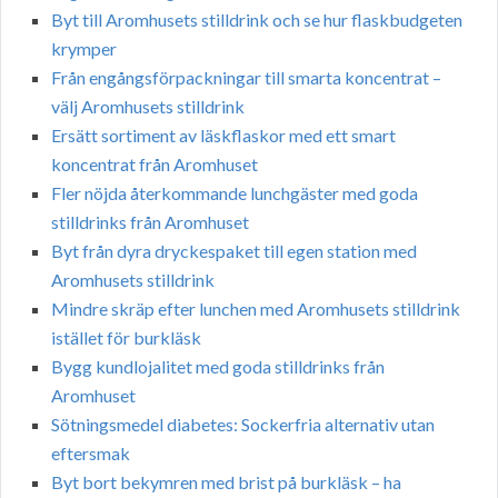
Byt till Aromhusets stilldrink och se hur flaskbudgeten
krymper
Från engångsförpackningar till smarta koncentrat –
välj Aromhusets stilldrink
Ersätt sortiment av läskflaskor med ett smart
koncentrat från Aromhuset
Fler nöjda återkommande lunchgäster med goda
stilldrinks från Aromhuset
Byt från dyra dryckespaket till egen station med
Aromhusets stilldrink
Mindre skräp efter lunchen med Aromhusets stilldrink
istället för burkläsk
Bygg kundlojalitet med goda stilldrinks från
Aromhuset
Sötningsmedel diabetes: Sockerfria alternativ utan
eftersmak
Byt bort bekymren med brist på burkläsk – ha