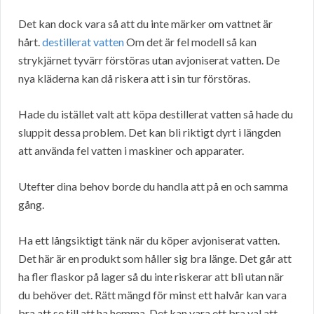
Det kan dock vara så att du inte märker om vattnet är
hårt.
destillerat vatten
Om det är fel modell så kan
strykjärnet tyvärr förstöras utan avjoniserat vatten. De
nya kläderna kan då riskera att i sin tur förstöras.
Hade du istället valt att köpa destillerat vatten så hade du
sluppit dessa problem. Det kan bli riktigt dyrt i längden
att använda fel vatten i maskiner och apparater.
Utefter dina behov borde du handla att på en och samma
gång.
Ha ett långsiktigt tänk när du köper avjoniserat vatten.
Det här är en produkt som håller sig bra länge. Det går att
ha fler flaskor på lager så du inte riskerar att bli utan när
du behöver det. Rätt mängd för minst ett halvår kan vara
bra att se till att ha hemma. Det kan vara ett bra val att