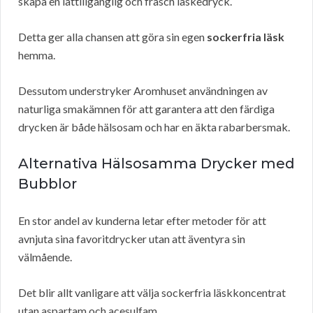
skapa en lättillgänglig och fräsch läskedryck.
Detta ger alla chansen att göra sin egen
sockerfria läsk
hemma.
Dessutom understryker Aromhuset användningen av
naturliga smakämnen för att garantera att den färdiga
drycken är både hälsosam och har en äkta rabarbersmak.
Alternativa Hälsosamma Drycker med
Bubblor
En stor andel av kunderna letar efter metoder för att
avnjuta sina favoritdrycker utan att äventyra sin
välmående.
Det blir allt vanligare att välja sockerfria läskkoncentrat
utan aspartam och acesulfam.