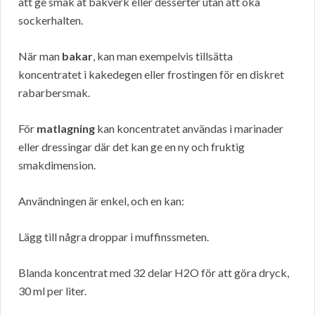
att ge smak åt bakverk eller desserter utan att öka
sockerhalten.
När man
bakar
, kan man exempelvis tillsätta
koncentratet i kakedegen eller frostingen för en diskret
rabarbersmak.
För
matlagning
kan koncentratet användas i marinader
eller dressingar där det kan ge en ny och fruktig
smakdimension.
Användningen är enkel, och en kan:
Lägg till några droppar i muffinssmeten.
Blanda koncentrat med 32 delar H2O för att göra dryck,
30 ml per liter.