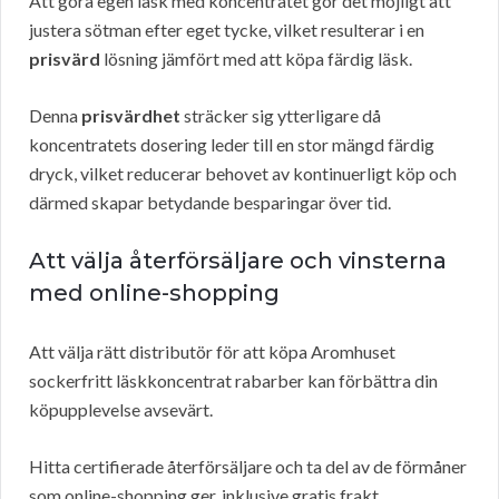
Att göra egen läsk med koncentratet gör det möjligt att
justera sötman efter eget tycke, vilket resulterar i en
prisvärd
lösning jämfört med att köpa färdig läsk.
Denna
prisvärdhet
sträcker sig ytterligare då
koncentratets dosering leder till en stor mängd färdig
dryck, vilket reducerar behovet av kontinuerligt köp och
därmed skapar betydande besparingar över tid.
Att välja återförsäljare och vinsterna
med online-shopping
Att välja rätt distributör för att köpa Aromhuset
sockerfritt läskkoncentrat rabarber kan förbättra din
köpupplevelse avsevärt.
Hitta certifierade återförsäljare och ta del av de förmåner
som online-shopping ger, inklusive gratis frakt.