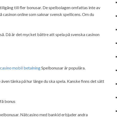
illgång till fler bonusar. De spelbolagen omfattas inte av
på casinon online som saknar svensk spellicens. Om du
så. Då är det mycket bättre att spela på svenska casinon
casino mobil betalning
Spelbonusar är populära.
även tänka på hur länge du ska spela. Kanske finns det sätt
 få bonus
spelbonusar. Nätcasino med bankid erbjuder andra