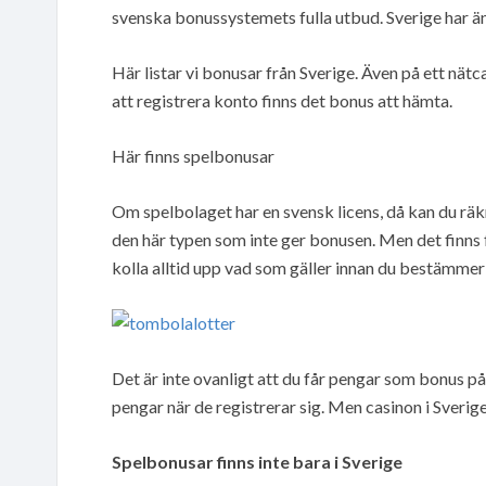
svenska bonussystemets fulla utbud. Sverige har än
Här listar vi bonusar från Sverige. Även på ett nä
att registrera konto finns det bonus att hämta.
Här finns spelbonusar
Om spelbolaget har en svensk licens, då kan du räk
den här typen som inte ger bonusen. Men det finns
kolla alltid upp vad som gäller innan du bestämmer d
Det är inte ovanligt att du får pengar som bonus p
pengar när de registrerar sig. Men casinon i Sverig
Spelbonusar finns inte bara i Sverige