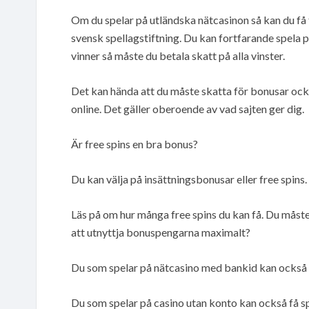
Om du spelar på utländska nätcasinon så kan du få t
svensk spellagstiftning. Du kan fortfarande spela 
vinner så måste du betala skatt på alla vinster.
Det kan hända att du måste skatta för bonusar ock
online. Det gäller oberoende av vad sajten ger dig.
Är free spins en bra bonus?
Du kan välja på insättningsbonusar eller free spins.
Läs på om hur många free spins du kan få. Du måste 
att utnyttja bonuspengarna maximalt?
Du som spelar på nätcasino med bankid kan också
Du som spelar på casino utan konto kan också få 