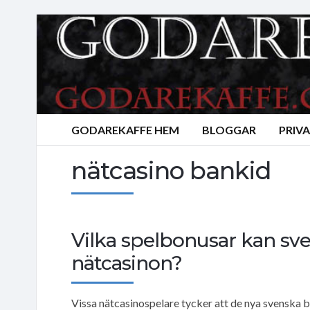
GODAREKAFFE HEM
BLOGGAR
PRIV
nätcasino bankid
Vilka spelbonusar kan sve
nätcasinon?
Vissa nätcasinospelare tycker att de nya svenska bon