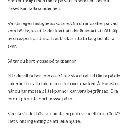
bara är farligt med tanke på vatten som kan läcka in.
Taket kan falla sönder helt.
Var din egen fastighetsskötare. Om du är osäker på vad
som bör bytas ut är det klart att det är smart att få hjälp
av en expert på detta. Det brukar inte ta lång tid att få
svar.
Så tar du bort mossa på takpannor
När du vill få bort mossa på tak ska du alltid tänka på din
säkerhet för alla tak är ju en bit över marken. Åtkomsten
när du har mossa på takpannor kan vara begränsad. Dra
inte ut på att ta bort mossa på tak.
Kanske är det bäst att anlita en professionell firma ändå?
Det vinns ingenting på att leka hjälte.