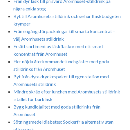
Från dyr läsk till prisvärd Aromhuset-stilldrink på
några enkla steg
Byt till Aromhusets stilldrink och se hur flaskbudgeten
krymper
Från engångsförpackningar till smarta koncentrat –
välj Aromhusets stilldrink
Ersätt sortiment av läskflaskor med ett smart
koncentrat från Aromhuset
Fler nöjda återkommande lunchgäster med goda
stilldrinks från Aromhuset
Byt från dyra dryckespaket till egen station med
Aromhusets stilldrink
Mindre skräp efter lunchen med Aromhusets stilldrink
istället för burkläsk
Bygg kundlojalitet med goda stilldrinks från
Aromhuset
Sötningsmedel diabetes: Sockerfria alternativ utan
eftersmak