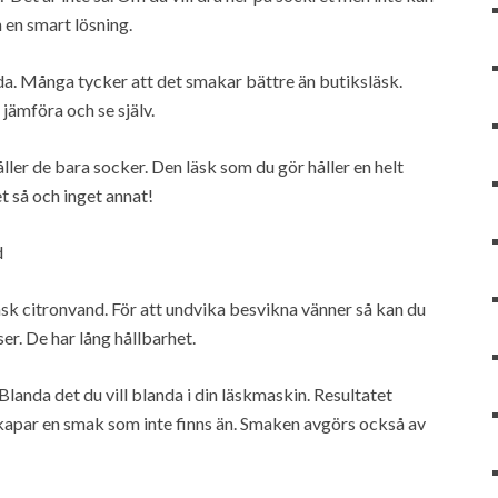
 en smart lösning.
nda. Många tycker att det smakar bättre än butiksläsk.
 jämföra och se själv.
ller de bara socker. Den läsk som du gör håller en helt
t så och inget annat!
d
nsk citronvand. För att undvika besvikna vänner så kan du
ser. De har lång hållbarhet.
landa det du vill blanda i din läskmaskin. Resultatet
 skapar en smak som inte finns än. Smaken avgörs också av