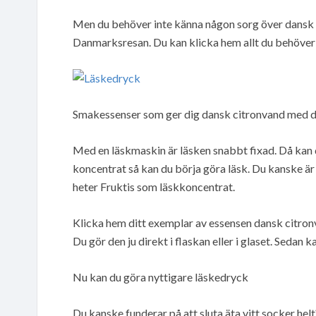
Men du behöver inte känna någon sorg över dansk c
Danmarksresan. Du kan klicka hem allt du behöver 
Smakessenser som ger dig dansk citronvand med d
Med en läskmaskin är läsken snabbt fixad. Då kan du
koncentrat så kan du börja göra läsk. Du kanske 
heter Fruktis som läskkoncentrat.
Klicka hem ditt exemplar av essensen dansk citronv
Du gör den ju direkt i flaskan eller i glaset. Sedan 
Nu kan du göra nyttigare läskedryck
Du kanske funderar på att sluta äta vitt socker helt