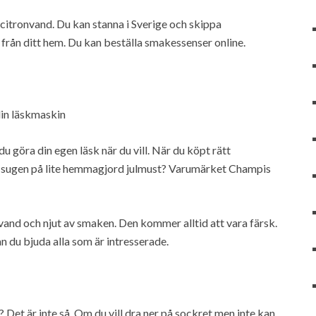
itronvand. Du kan stanna i Sverige och skippa
från ditt hem. Du kan beställa smakessenser online.
in läskmaskin
 göra din egen läsk när du vill. När du köpt rätt
är sugen på lite hemmagjord julmust? Varumärket Champis
and och njut av smaken. Den kommer alltid att vara färsk.
kan du bjuda alla som är intresserade.
? Det är inte så. Om du vill dra ner på sockret men inte kan