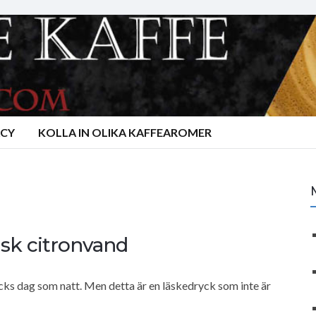
ACY
KOLLA IN OLIKA KAFFEAROMER
nsk citronvand
cks dag som natt. Men detta är en läskedryck som inte är