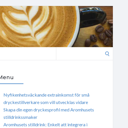
Search
for:
Menu
Nyfikenhetsväckande extrainkomst för små
dryckestillverkare som vill utvecklas vidare
Skapa din egen dryckesprofil med Aromhusets
stilldrinkssmaker
Aromhusets stilldrink: Enkelt att integrera i