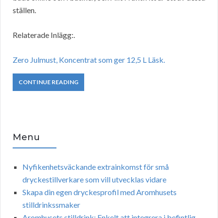
ställen.
Relaterade Inlägg:.
Zero Julmust, Koncentrat som ger 12,5 L Läsk.
CONTINUE READING
Menu
Nyfikenhetsväckande extrainkomst för små
dryckestillverkare som vill utvecklas vidare
Skapa din egen dryckesprofil med Aromhusets
stilldrinkssmaker
Aromhusets stilldrink: Enkelt att integrera i befintlig