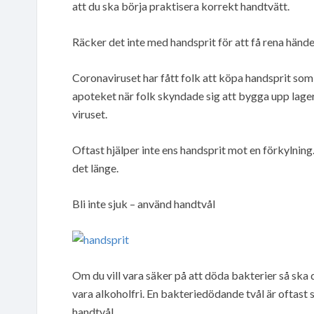
att du ska börja praktisera korrekt handtvätt.
Räcker det inte med handsprit för att få rena händ
Coronaviruset har fått folk att köpa handsprit som a
apoteket när folk skyndade sig att bygga upp lager.
viruset.
Oftast hjälper inte ens handsprit mot en förkylning. 
det länge.
Bli inte sjuk – använd handtvål
Om du vill vara säker på att döda bakterier så ska d
vara alkoholfri. En bakteriedödande tvål är oftas
handtvål.