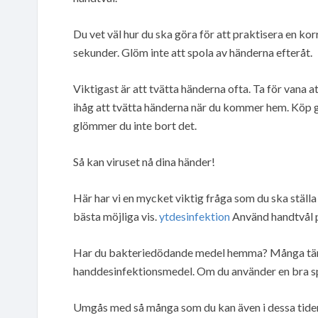
Du vet väl hur du ska göra för att praktisera en ko
sekunder. Glöm inte att spola av händerna efteråt.
Viktigast är att tvätta händerna ofta. Ta för vana 
ihåg att tvätta händerna när du kommer hem. Köp 
glömmer du inte bort det.
Så kan viruset nå dina händer!
Här har vi en mycket viktig fråga som du ska ställa
bästa möjliga vis.
ytdesinfektion
Använd handtvål på
Har du bakteriedödande medel hemma? Många tänker
handdesinfektionsmedel. Om du använder en bra spr
Umgås med så många som du kan även i dessa tider.