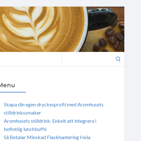
Search
for:
Menu
Skapa din egen dryckesprofil med Aromhusets
stilldrinkssmaker
Aromhusets stilldrink: Enkelt att integrera i
befintlig lunchbuffé
Så Betalar Minskad Flaskhantering Hela