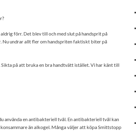
er?
ldrig förr. Det blev till och med slut på handsprit på
 Nu undrar allt fler om handspriten faktiskt biter på
Sikta på att bruka en bra handtvätt istället. Vi har känt till
u använda en antibakteriell tvål. En antibakteriell tvål kan
t skonsammare än alkogel. Många väljer att köpa Smittstopp