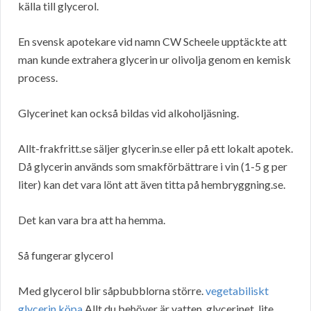
källa till glycerol.
En svensk apotekare vid namn CW Scheele upptäckte att
man kunde extrahera glycerin ur olivolja genom en kemisk
process.
Glycerinet kan också bildas vid alkoholjäsning.
Allt-frakfritt.se säljer glycerin.se eller på ett lokalt apotek.
Då glycerin används som smakförbättrare i vin (1-5 g per
liter) kan det vara lönt att även titta på hembryggning.se.
Det kan vara bra att ha hemma.
Så fungerar glycerol
Med glycerol blir såpbubblorna större.
vegetabiliskt
glycerin köpa
Allt du behöver är vatten, glycerinet, lite