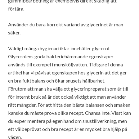
gummibearbetning är exempelvis direkt skadlig att
förtära.
Använder du bara korrekt variand av glycerinet är man
säker.
Väldigt många hygienartiklar innehåller glycerol.
Glycerolens goda bakteriehämmande egenskaper
används till exempel i munsköljvatten. Tidigare i denna
artikel har vi påvisat egenskapen hos glycerin att det ger
en bra fuktbalans och ökar snusets hållbarhet.
Förutom att man ska välja ett glycerinpreparat som är till
för internt bruk så är det också viktigt att man använder
rätt mängder. För att hitta den bästa balansen och smaken
kanske du måste prova olika recept. Chansa inte. Visst kan
du experimentera på egen hand om snustillverkning, men
ett välbeprövat och bra recept är en mycket bra hjälp på
vägen.