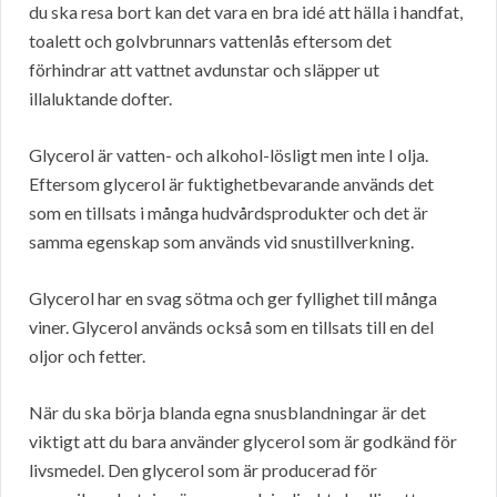
du ska resa bort kan det vara en bra idé att hälla i handfat,
toalett och golvbrunnars vattenlås eftersom det
förhindrar att vattnet avdunstar och släpper ut
illaluktande dofter.
Glycerol är vatten- och alkohol-lösligt men inte I olja.
Eftersom glycerol är fuktighetbevarande används det
som en tillsats i många hudvårdsprodukter och det är
samma egenskap som används vid snustillverkning.
Glycerol har en svag sötma och ger fyllighet till många
viner. Glycerol används också som en tillsats till en del
oljor och fetter.
När du ska börja blanda egna snusblandningar är det
viktigt att du bara använder glycerol som är godkänd för
livsmedel. Den glycerol som är producerad för