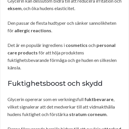
Glycerin kan dessutom bidra till att reducera irritation och
eksem
, och öka hudens elasticitet.
Den passar de flesta hudtyper och sänker sannolikheten
för
allergic reactions
.
Det är en populär ingrediens i
cosmetics
och
personal
care products
för att höja produktens
fuktighetsbevarande förmåga och ge huden en silkeslen
känsla.
Fuktighetsboost och skydd
Glycerin opererar som en verkningsfull
fuktbevarare
,
vilket signalerar att det medverkar till att vidmakthålla
hudens fuktighet och förstärka
stratum corneum
.
Denna försvarande barriär bidrar till att avvärja
uttorkad