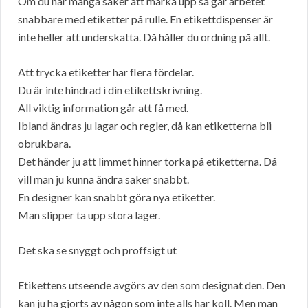
Om du har många saker att märka upp så går arbetet
snabbare med etiketter på rulle. En etikettdispenser är
inte heller att underskatta. Då håller du ordning på allt.
Att trycka etiketter har flera fördelar.
Du är inte hindrad i din etikettskrivning.
All viktig information går att få med.
Ibland ändras ju lagar och regler, då kan etiketterna bli
obrukbara.
Det händer ju att limmet hinner torka på etiketterna. Då
vill man ju kunna ändra saker snabbt.
En designer kan snabbt göra nya etiketter.
Man slipper ta upp stora lager.
Det ska se snyggt och proffsigt ut
Etikettens utseende avgörs av den som designat den. Den
kan ju ha gjorts av någon som inte alls har koll. Men man