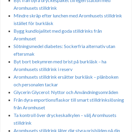
Byt från dyra dryckespaket till egen station med
Aromhusets stilldrink
Mindre skräp efter lunchen med Aromhusets stilldrink
istället för burkläsk
Bygg kundlojalitet med goda stilldrinks från
Aromhuset
Sötningsmedel diabetes: Sockerfria alternativ utan
eftersmak
Byt bort bekymren med brist på burkläsk – ha
Aromhusets stilldrink i reserv
Aromhusets stilldrink ersätter burkläsk – plånboken
och personalen tackar
Glycerin Glycerol: Nyttor och Användningsområden
Från dyra enportionsflaskor till smart stilldrinkslösning
från Aromhuset
Ta kontroll över dryckeskalkylen – välj Aromhusets
stilldrink
Aromhusets stilldrink låter dig styra prisbilden på din