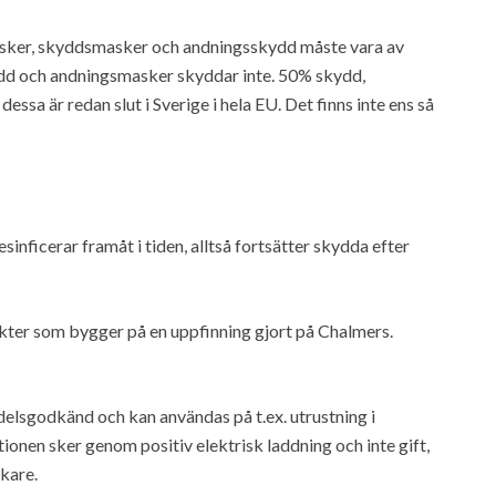
sker, skyddsmasker och andningsskydd måste vara av
kydd och andningsmasker skyddar inte. 50% skydd,
ssa är redan slut i Sverige i hela EU. Det finns inte ens så
nficerar framåt i tiden, alltså fortsätter skydda efter
kter som bygger på en uppfinning gjort på Chalmers.
delsgodkänd och kan användas på t.ex. utrustning i
ionen sker genom positiv elektrisk laddning och inte gift,
rkare.