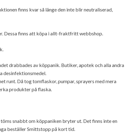
ktionen finns kvar så länge den inte blir neutraliserad,
. Dessa finns att köpa i allt-fraktfritt webbshop.
k.
ndet drabbades av köppanik. Butiker, apotek och alla andra
lla desinfektionsmedel.
et runt. Då tog tomflaskor, pumpar, sprayers med mera
lverka produkter på flaska.
n töms snabbt om köppaniken bryter ut. Det finns inte en
ga beställer Smittstopp på kort tid.