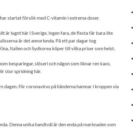
 har startat försök med C-vitamin i extrema doser.
 är lugnt här i Sverige. Ingen fara, de flesta får bara lite
sserna är det annorlunda. På ett par dagar tog
na, Italien och Sydkorea köper till vilka priser som helst.
nom besparingar, slöseri och någon som liknar ren kaos.
ir stor spridning här.
om dagen. För coronavirus på händerna hamnar i kroppen via
ända. Denna unika handtvål är den enda på marknaden som