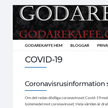
GODAREKAFFE HEM
BLOGGAR
PRIV
COVID-19
Coronavisrusinformation s
Om det redan dödliga coronaviruset Covid-19 muter
botemedel mot coronaviruset. Hela världen är drab