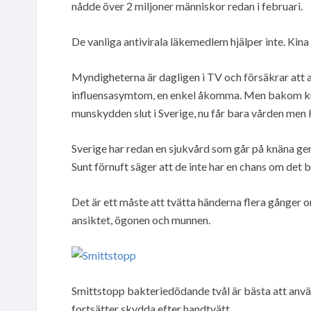
nådde över 2 miljoner människor redan i februari.
De vanliga antivirala läkemedlem hjälper inte. Kina
Myndigheterna är dagligen i TV och försäkrar att allt
influensasymtom, en enkel åkomma. Men bakom kuli
munskydden slut i Sverige, nu får bara vården men Ki
Sverige har redan en sjukvård som går på knäna ge
Sunt förnuft säger att de inte har en chans om det bl
Det är ett måste att tvätta händerna flera gånger 
ansiktet, ögonen och munnen.
Smittstopp bakteriedödande tvål är bästa att anv
fortsätter skydda efter handtvätt.