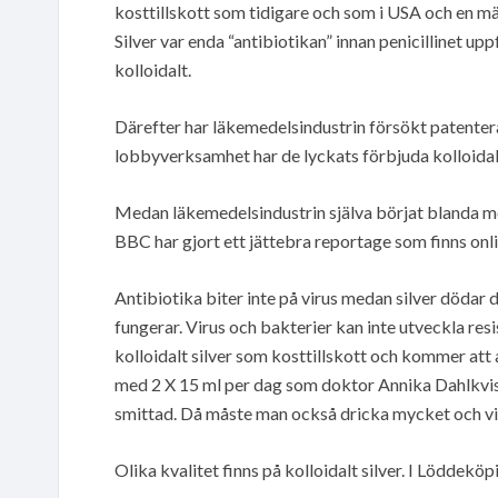
kosttillskott som tidigare och som i USA och en m
Silver var enda “antibiotikan” innan penicillinet uppf
kolloidalt.
Därefter har läkemedelsindustrin försökt patentera
lobbyverksamhet har de lyckats förbjuda kolloidalt
Medan läkemedelsindustrin själva börjat blanda me
BBC har gjort ett jättebra reportage som finns onli
Antibiotika biter inte på virus medan silver dödar
fungerar. Virus och bakterier kan inte utveckla res
kolloidalt silver som kosttillskott och kommer att
med 2 X 15 ml per dag som doktor Annika Dahlkvist
smittad. Då måste man också dricka mycket och vi
Olika kvalitet finns på kolloidalt silver. I Löddeköp