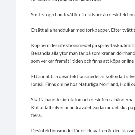
Smittstopp handtvål är effektivare än desinfektio
Ersätt alla handdukar med torkpapper. Efter tvätt
Köp hem desinfektionsmedel på sprayflaska. Smittst
Behandla alla ytor man tar på som kranar, dörrhan
som verkar framåt i tiden och finns att köpa online 
Ett annat bra desinfektionsmedel är kolloidalt silv
Ionisil. Finns online hos Naturliga Norrland, Holli
Skaffa handdesinfektion och desinficera händerna. 
Kolloidalt silver är andravalet. Sedan är det slut 
flera.
Desinfektionsmedel för dricksvatten är den klassnin