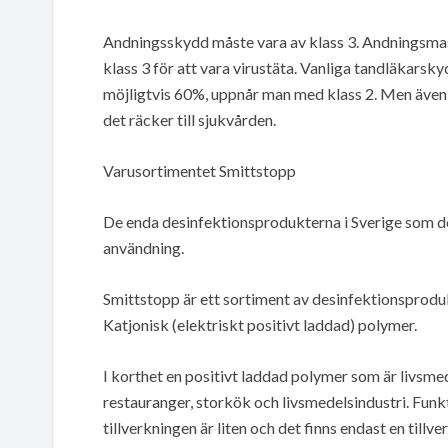
Andningsskydd måste vara av klass 3. Andningsma
klass 3 för att vara virustäta. Vanliga tandläkars
möjligtvis 60%, uppnår man med klass 2. Men även de
det räcker till sjukvården.
Varusortimentet Smittstopp
De enda desinfektionsprodukterna i Sverige som desi
användning.
Smittstopp är ett sortiment av desinfektionsprodu
Katjonisk (elektriskt positivt laddad) polymer.
I korthet en positivt laddad polymer som är livsme
restauranger, storkök och livsmedelsindustri. Funkt
tillverkningen är liten och det finns endast en tillve