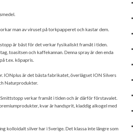
nsmedel.
 torkar man av viruset på torkpapperet och kastar dem.
opp är bäst för det verkar fysikaliskt framåt i tiden.
dtag, toasitsen och kaffekannan. Denna spray är den enda
på t.ex. köpapris.
er. IONplus är det bästa fabrikatet, överlägset ION Silvers
 och Naturprodukter.
Smittstopp verkar framåt i tiden och är därför förstavalet.
på premiumprodukter, kvar är handsprit, kladdig alkogel med
g kolloidalt silver har i Sverige. Det klassa inte längre som