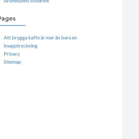
Aromhusets stilldrink
Pages
Att brygga kaffe är mer än bara en
knapptryckning
Privacy
Sitemap