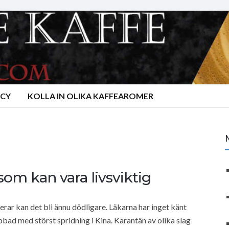
ACY
KOLLA IN OLIKA KAFFEAROMER
om kan vara livsviktig
ar kan det bli ännu dödligare. Läkarna har inget känt
bad med störst spridning i Kina. Karantän av olika slag