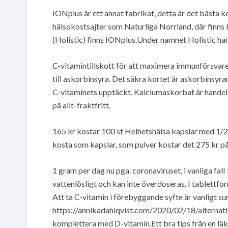
IONplus är ett annat fabrikat, detta är det bästa ko
hälsokostsajter som Naturliga Norrland, där finns b
(Holistic) finns IONplus.Under namnet Holistic har H
C-vitamintillskott för att maximera immunförsvaret
till askorbinsyra. Det säkra kortet är askorbinsyra
C-vitaminets upptäckt. Kalciumaskorbat är handelsn
på allt-fraktfritt.
165 kr kostar 100 st Helhetshälsa kapslar med 1/2 
kosta som kapslar, som pulver kostar det 275 kr på a
1 gram per dag nu pga. coronaviruset, i vanliga fa
vattenlösligt och kan inte överdoseras. I tablettfor
Att ta C-vitamin i förebyggande syfte är vanligt su
https://annikadahlqvist.com/2020/02/18/alterna
komplettera med D-vitamin.Ett bra tips från en läk