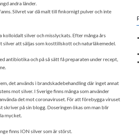
ängd andra länder.
anns. Silvret var då malt till finkornigt pulver och inte
 kolloidalt silver och misslyckats. Efter många års
 silver att säljas som kosttillskott och naturläkemedel.
d antibiotika och på så sätt få preparaten under recept,
ne.
 dem, det används i brandskadebehandling där inget annat
istens mot silver. I Sverige finns många som använder
 använda det mot coronaviruset. För att förebygga viruset
 skriver på sin blogg. Doseringen ökas om man blir
la mycket.
inge finns ION silver som är störst.