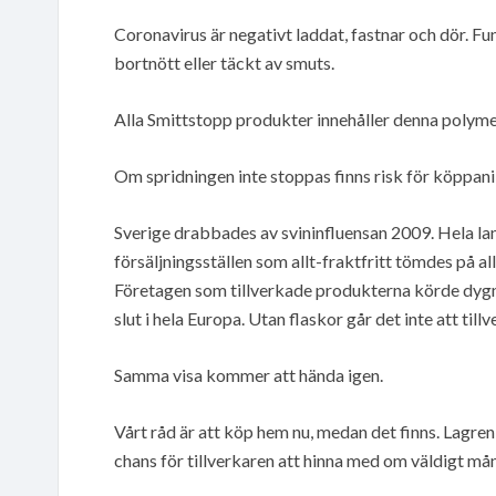
Coronavirus är negativt laddat, fastnar och dör. Fun
bortnött eller täckt av smuts.
Alla Smittstopp produkter innehåller denna polymer
Om spridningen inte stoppas finns risk för köppani
Sverige drabbades av svininfluensan 2009. Hela la
försäljningsställen som allt-fraktfritt tömdes på a
Företagen som tillverkade produkterna körde dygn
slut i hela Europa. Utan flaskor går det inte att til
Samma visa kommer att hända igen.
Vårt råd är att köp hem nu, medan det finns. Lagre
chans för tillverkaren att hinna med om väldigt mån