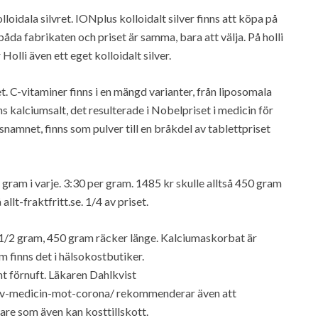
lloidala silvret. IONplus kolloidalt silver finns att köpa på
åda fabrikaten och priset är samma, bara att välja. På holli
olli även ett eget kolloidalt silver.
. C-vitaminer finns i en mängd varianter, från liposomala
ns kalciumsalt, det resulterade i Nobelpriset i medicin för
amnet, finns som pulver till en bråkdel av tablettpriset
gram i varje. 3:30 per gram. 1485 kr skulle alltså 450 gram
llt-fraktfritt.se. 1/4 av priset.
ll 1/2 gram, 450 gram räcker länge. Kalciumaskorbat är
m finns det i hälsokostbutiker.
nt förnuft. Läkaren Dahlkvist
tiv-medicin-mot-corona/ rekommenderar även att
are som även kan kosttillskott.