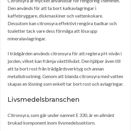
Citronsyra är mycket användbar för rengöring i hemmet.
Den används för att ta bort kalkavlagringar i
kaffebryggare, diskmaskiner och vattenkokare.
Dessutom kan citronsyra effektivt rengöra badkar och
toaletter tack vare dess förmåga att lösa upp
mineralavlagringar.
I trädgården används citronsyra för att reglera pH-nivån i
jorden, vilket kan främja växttillväxt. Den hjälper även till
att ta bort rost från trädgårdsverktyg och annan
metallutrustning. Genom att blanda citronsyra med vatten
skapas en lösning som enkelt tar bort rost och avlagringar.
Livsmedelsbranschen
Citronsyra, som går under namnet E 330, är en allmänt
brukad komponent inom livsmedelssektorn.