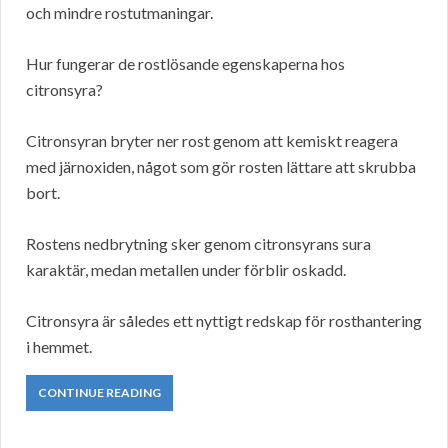
och mindre rostutmaningar.
Hur fungerar de rostlösande egenskaperna hos
citronsyra?
Citronsyran bryter ner rost genom att kemiskt reagera
med järnoxiden, något som gör rosten lättare att skrubba
bort.
Rostens nedbrytning sker genom citronsyrans sura
karaktär, medan metallen under förblir oskadd.
Citronsyra är således ett nyttigt redskap för rosthantering
i hemmet.
CONTINUE READING