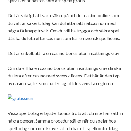
själv. Det är nästan som att spela gratis.
Det är viktigt att vara säker på att det casino online som
du valt är säkert. Idag kan du hitta rätt nätcasinon med
några få knapptryck. Om du vill ha trygga och säkra spel
då ska du leta efter casinon som har en svensk spellicens.
Det är enkelt att få en casino bonus utan insättningskrav
Om du vill ha en casino bonus utan insättningskrav då ska
du leta efter casino med svensk licens. Det här är den typ
av casino sajter som håller sig till de svenska reglerna.
Vissa spelbolag erbjuder bonus trots att du inte har satt in
några pengar. Samma procedur gäller när du spelar hos
spelbolag som inte kräver att du har ett spelkonto. Idag