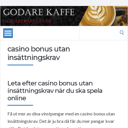
Search
for:
casino bonus utan
insättningskrav
Leta efter casino bonus utan
insättningskrav när du ska spela
online
Få ut mer av dina vinstpengar med en casino bonus utan
insättningskrav. Det är ju bra då får du mer pengar kvar