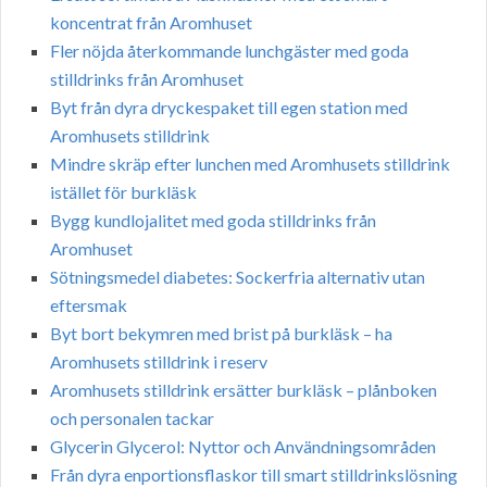
koncentrat från Aromhuset
Fler nöjda återkommande lunchgäster med goda
stilldrinks från Aromhuset
Byt från dyra dryckespaket till egen station med
Aromhusets stilldrink
Mindre skräp efter lunchen med Aromhusets stilldrink
istället för burkläsk
Bygg kundlojalitet med goda stilldrinks från
Aromhuset
Sötningsmedel diabetes: Sockerfria alternativ utan
eftersmak
Byt bort bekymren med brist på burkläsk – ha
Aromhusets stilldrink i reserv
Aromhusets stilldrink ersätter burkläsk – plånboken
och personalen tackar
Glycerin Glycerol: Nyttor och Användningsområden
Från dyra enportionsflaskor till smart stilldrinkslösning