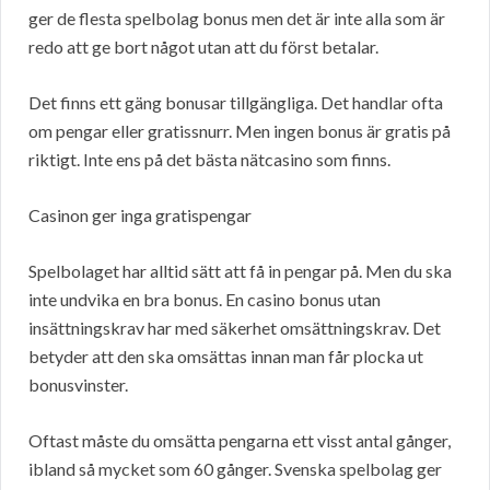
ger de flesta spelbolag bonus men det är inte alla som är
redo att ge bort något utan att du först betalar.
Det finns ett gäng bonusar tillgängliga. Det handlar ofta
om pengar eller gratissnurr. Men ingen bonus är gratis på
riktigt. Inte ens på det bästa nätcasino som finns.
Casinon ger inga gratispengar
Spelbolaget har alltid sätt att få in pengar på. Men du ska
inte undvika en bra bonus. En casino bonus utan
insättningskrav har med säkerhet omsättningskrav. Det
betyder att den ska omsättas innan man får plocka ut
bonusvinster.
Oftast måste du omsätta pengarna ett visst antal gånger,
ibland så mycket som 60 gånger. Svenska spelbolag ger