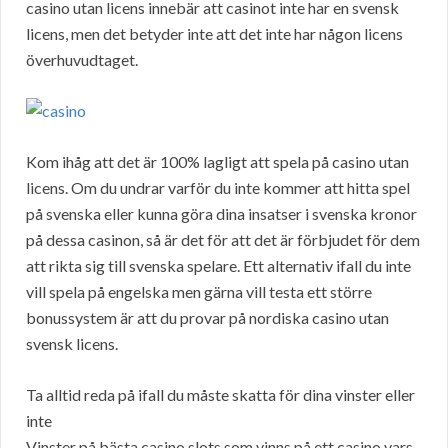
casino utan licens innebär att casinot inte har en svensk
licens, men det betyder inte att det inte har någon licens
överhuvudtaget.
Kom ihåg att det är 100% lagligt att spela på casino utan
licens. Om du undrar varför du inte kommer att hitta spel
på svenska eller kunna göra dina insatser i svenska kronor
på dessa casinon, så är det för att det är förbjudet för dem
att rikta sig till svenska spelare. Ett alternativ ifall du inte
vill spela på engelska men gärna vill testa ett större
bonussystem är att du provar på nordiska casino utan
svensk licens.
Ta alltid reda på ifall du måste skatta för dina vinster eller
inte
Vinster på bästa casino slots som vinns på ett casino vars