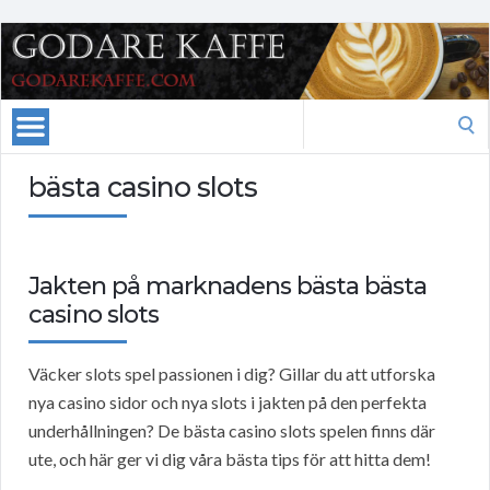
Search
for:
bästa casino slots
Jakten på marknadens bästa bästa
casino slots
Väcker slots spel passionen i dig? Gillar du att utforska
nya casino sidor och nya slots i jakten på den perfekta
underhållningen? De bästa casino slots spelen finns där
ute, och här ger vi dig våra bästa tips för att hitta dem!