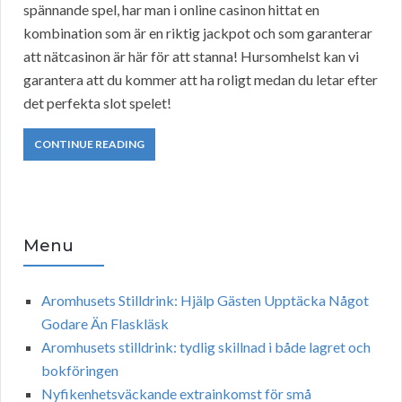
spännande spel, har man i online casinon hittat en
kombination som är en riktig jackpot och som garanterar
att nätcasinon är här för att stanna! Hursomhelst kan vi
garantera att du kommer att ha roligt medan du letar efter
det perfekta slot spelet!
CONTINUE READING
Menu
Aromhusets Stilldrink: Hjälp Gästen Upptäcka Något
Godare Än Flaskläsk
Aromhusets stilldrink: tydlig skillnad i både lagret och
bokföringen
Nyfikenhetsväckande extrainkomst för små