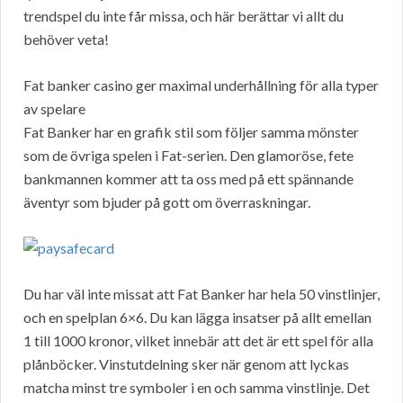
trendspel du inte får missa, och här berättar vi allt du
behöver veta!
Fat banker casino ger maximal underhållning för alla typer
av spelare
Fat Banker har en grafik stil som följer samma mönster
som de övriga spelen i Fat-serien. Den glamoröse, fete
bankmannen kommer att ta oss med på ett spännande
äventyr som bjuder på gott om överraskningar.
Du har väl inte missat att Fat Banker har hela 50 vinstlinjer,
och en spelplan 6×6. Du kan lägga insatser på allt emellan
1 till 1000 kronor, vilket innebär att det är ett spel för alla
plånböcker. Vinstutdelning sker när genom att lyckas
matcha minst tre symboler i en och samma vinstlinje. Det