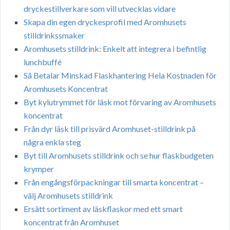
dryckestillverkare som vill utvecklas vidare
Skapa din egen dryckesprofil med Aromhusets
stilldrinkssmaker
Aromhusets stilldrink: Enkelt att integrera i befintlig
lunchbuffé
Så Betalar Minskad Flaskhantering Hela Kostnaden för
Aromhusets Koncentrat
Byt kylutrymmet för läsk mot förvaring av Aromhusets
koncentrat
Från dyr läsk till prisvärd Aromhuset-stilldrink på
några enkla steg
Byt till Aromhusets stilldrink och se hur flaskbudgeten
krymper
Från engångsförpackningar till smarta koncentrat –
välj Aromhusets stilldrink
Ersätt sortiment av läskflaskor med ett smart
koncentrat från Aromhuset