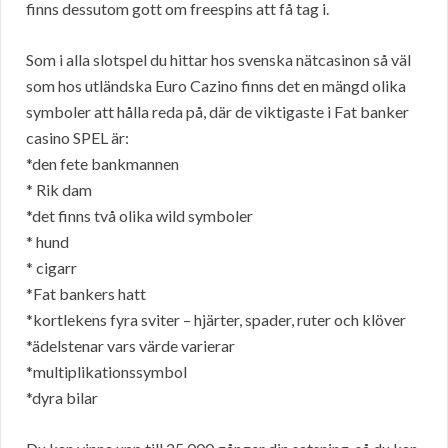
finns dessutom gott om freespins att få tag i.
Som i alla slotspel du hittar hos svenska nätcasinon så väl
som hos utländska Euro Cazino finns det en mängd olika
symboler att hålla reda på, där de viktigaste i Fat banker
casino SPEL är:
*den fete bankmannen
* Rik dam
*det finns två olika wild symboler
* hund
* cigarr
*Fat bankers hatt
*kortlekens fyra sviter – hjärter, spader, ruter och klöver
*ädelstenar vars värde varierar
*multiplikationssymbol
*dyra bilar