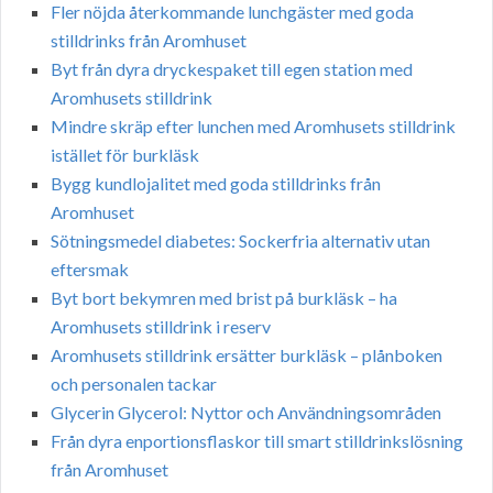
Fler nöjda återkommande lunchgäster med goda
stilldrinks från Aromhuset
Byt från dyra dryckespaket till egen station med
Aromhusets stilldrink
Mindre skräp efter lunchen med Aromhusets stilldrink
istället för burkläsk
Bygg kundlojalitet med goda stilldrinks från
Aromhuset
Sötningsmedel diabetes: Sockerfria alternativ utan
eftersmak
Byt bort bekymren med brist på burkläsk – ha
Aromhusets stilldrink i reserv
Aromhusets stilldrink ersätter burkläsk – plånboken
och personalen tackar
Glycerin Glycerol: Nyttor och Användningsområden
Från dyra enportionsflaskor till smart stilldrinkslösning
från Aromhuset