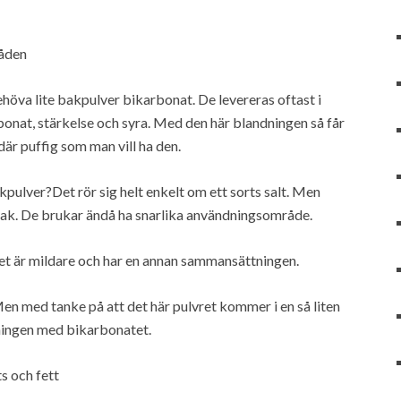
åden
höva lite bakpulver bikarbonat. De levereras oftast i
onat, stärkelse och syra. Med den här blandningen så får
där puffig som man vill ha den.
kpulver?Det rör sig helt enkelt om ett sorts salt. Men
ak. De brukar ändå ha snarlika användningsområde.
et är mildare och har en annan sammansättningen.
en med tanke på att det här pulvret kommer i en så liten
dningen med bikarbonatet.
 och fett