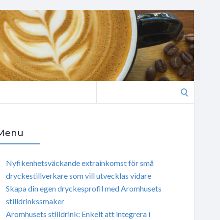
Search
for:
Menu
Nyfikenhetsväckande extrainkomst för små
dryckestillverkare som vill utvecklas vidare
Skapa din egen dryckesprofil med Aromhusets
stilldrinkssmaker
Aromhusets stilldrink: Enkelt att integrera i