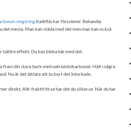
arbonat rengöring
Kalkfläckar försvinner. Behandla
prova det mesta. Man kan städa med det men man kan också
r bättre effekt. Du kan bleka hår med det.
ta fram din stora burk med natriumbikarbonat. Häll i några
nd. Nu är det lättare att ta bort det intorkade.
r direkt. Allt-fraktfritt.se har det du söker.se. När du har