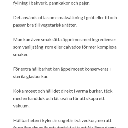
fyllning i bakverk, pannkakor och pajer.
Det används ofta som smaksättning i gröt eller fil och
passar bra till vegetariska rätter.
Man kan även smaksätta äppelmos med ingredienser
som vaniljstång, rom eller calvados för mer komplexa
smaker.
För extra hållbarhet kan äppelmoset konserveras i
sterila glasburkar.
Koka moset och häll det direkt i varma burkar, täck
med en handduk och låt svalna för att skapa ett
vakuum.
Hållbarheten i kylen är ungefär två veckor, men att
frysa äppelmos är ett utmärkt sätt att förlänga denna