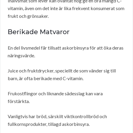
Inälvsmat som lever kan oväntat nog ge en bra mängd C-
vitamin, även om det inte är lika frekvent konsumerat som
frukt och grönsaker.
Berikade Matvaror
En del livsmedel får tillsatt askorbinsyra för att öka deras
näringsvärde.
Juice och fruktdrycker, speciellt de som vänder sig till
barn, är ofta berikade med C-vitamin.
Frukostflingor och liknande sädesslag kan vara
förstärkta.
Vanligtvis har bröd, särskilt viktkontrollbröd och
fullkornsprodukter, tillagd askorbinsyra.