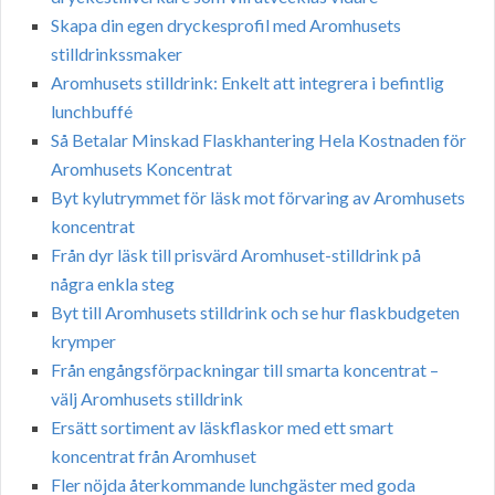
Skapa din egen dryckesprofil med Aromhusets
stilldrinkssmaker
Aromhusets stilldrink: Enkelt att integrera i befintlig
lunchbuffé
Så Betalar Minskad Flaskhantering Hela Kostnaden för
Aromhusets Koncentrat
Byt kylutrymmet för läsk mot förvaring av Aromhusets
koncentrat
Från dyr läsk till prisvärd Aromhuset-stilldrink på
några enkla steg
Byt till Aromhusets stilldrink och se hur flaskbudgeten
krymper
Från engångsförpackningar till smarta koncentrat –
välj Aromhusets stilldrink
Ersätt sortiment av läskflaskor med ett smart
koncentrat från Aromhuset
Fler nöjda återkommande lunchgäster med goda